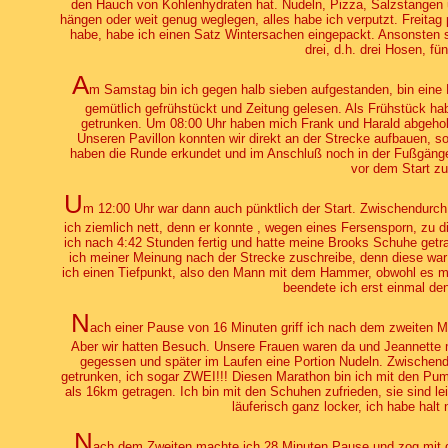
den Hauch von Kohlenhydraten hat. Nudeln, Pizza, Salzstange
hängen oder weit genug weglegen, alles habe ich verputzt. Freitag
habe, habe ich einen Satz Wintersachen eingepackt. Ansonsten so
drei, d.h. drei Hosen, fün
A
m Samstag bin ich gegen halb sieben aufgestanden, bin ein
gemütlich gefrühstückt und Zeitung gelesen. Als Frühstück ha
getrunken. Um 08:00 Uhr haben mich Frank und Harald abgeholt
Unseren Pavillon konnten wir direkt an der Strecke aufbauen, s
haben die Runde erkundet und im Anschluß noch in der Fußgäng
vor dem Start zu
U
m 12:00 Uhr war dann auch pünktlich der Start. Zwischendurc
ich ziemlich nett, denn er konnte , wegen eines Fersensporn, zu 
ich nach 4:42 Stunden fertig und hatte meine Brooks Schuhe get
ich meiner Meinung nach der Strecke zuschreibe, denn diese war
ich einen Tiefpunkt, also den Mann mit dem Hammer, obwohl es mir
beendete ich erst einmal de
N
ach einer Pause von 16 Minuten griff ich nach dem zweiten M
Aber wir hatten Besuch. Unsere Frauen waren da und Jeannette m
gegessen und später im Laufen eine Portion Nudeln. Zwischend
getrunken, ich sogar ZWEI!!! Diesen Marathon bin ich mit den Pu
als 16km getragen. Ich bin mit den Schuhen zufrieden, sie sind le
läuferisch ganz locker, ich habe halt
N
ach dem Zweiten machte ich 28 Minuten Pause und zog mit d