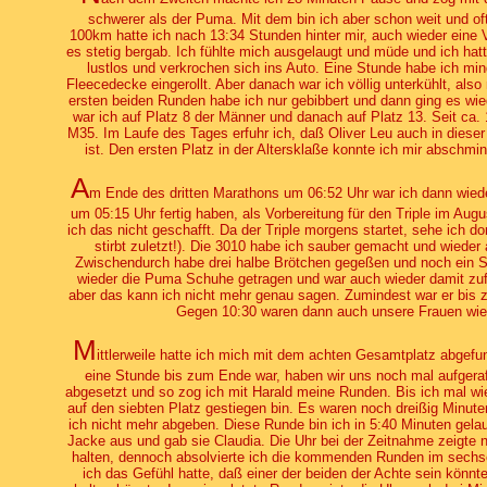
schwerer als der Puma. Mit dem bin ich aber schon weit und 
100km hatte ich nach 13:34 Stunden hinter mir, auch wieder eine
es stetig bergab. Ich fühlte mich ausgelaugt und müde und ich hat
lustlos und verkrochen sich ins Auto. Eine Stunde habe ich mi
Fleecedecke eingerollt. Aber danach war ich völlig unterkühlt, al
ersten beiden Runden habe ich nur gebibbert und dann ging es wie
war ich auf Platz 8 der Männer und danach auf Platz 13. Seit ca. 
M35. Im Laufe des Tages erfuhr ich, daß Oliver Leu auch in dieser
ist. Den ersten Platz in der Altersklaße konnte ich mir abschm
A
m Ende des dritten Marathons um 06:52 Uhr war ich dann wieder 
um 05:15 Uhr fertig haben, als Vorbereitung für den Triple im Aug
ich das nicht geschafft. Da der Triple morgens startet, sehe ich 
stirbt zuletzt!). Die 3010 habe ich sauber gemacht und wieder
Zwischendurch habe drei halbe Brötchen gegeßen und noch ein S
wieder die Puma Schuhe getragen und war auch wieder damit zufr
aber das kann ich nicht mehr genau sagen. Zumindest war er bis
Gegen 10:30 waren dann auch unsere Frauen wie
M
ittlerweile hatte ich mich mit dem achten Gesamtplatz abgefu
eine Stunde bis zum Ende war, haben wir uns noch mal aufgeraff
abgesetzt und so zog ich mit Harald meine Runden. Bis ich mal wi
auf den siebten Platz gestiegen bin. Es waren noch dreißig Minute
ich nicht mehr abgeben. Diese Runde bin ich in 5:40 Minuten gelau
Jacke aus und gab sie Claudia. Die Uhr bei der Zeitnahme zeigte
halten, dennoch absolvierte ich die kommenden Runden im sechser
ich das Gefühl hatte, daß einer der beiden der Achte sein könnte