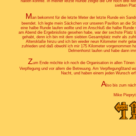
halten könnte. In meiner letzte Runde zeigte die Uhr noch drei 
siebten Plat
M
an bekommt für die letzte Meter der letzte Runde ein Sa
beendet. Ich legte mein Säckchen vor unseren Pavillon an die Stre
eine halbe Runde laufen wollte und im Anschluß die halbe Runde w
am Abend die Ergebnisliste gesehen habe, war der sechste Platz lä
gehabt, denn ich bin mit dem siebten Gesamtplatz mehr als zufr
Altersklaße hinzu und ich bin wieder neun Kilometer mehr gelauf
zufrieden und daß obwohl ich mir 175 Kilometer vorgenommen hat
Delmenhorst laufen und habe dann imm
Z
um Ende möchte ich noch die Organisation in allen Tönen l
Verpflegung und vor allem die Betreuung. Am Verpflegungßtand war
Nacht, und haben einem jeden Wunsch erfül
A
lso bis zum näch
Mike Piepry