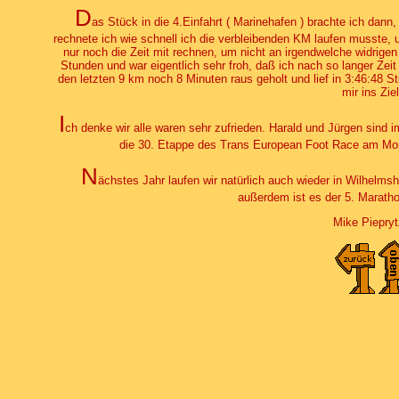
D
as Stück in die 4.Einfahrt ( Marinehafen ) brachte ich dann
rechnete ich wie schnell ich die verbleibenden KM laufen musste, u
nur noch die Zeit mit rechnen, um nicht an irgendwelche widrigen
Stunden und war eigentlich sehr froh, daß ich nach so langer Zeit
den letzten 9 km noch 8 Minuten raus geholt und lief in 3:46:48 S
mir ins Ziel
I
ch denke wir alle waren sehr zufrieden. Harald und Jürgen sind 
die 30. Etappe des Trans European Foot Race am Mont
N
ächstes Jahr laufen wir natürlich auch wieder in Wilhelmsh
außerdem ist es der 5. Maratho
Mike Piepry