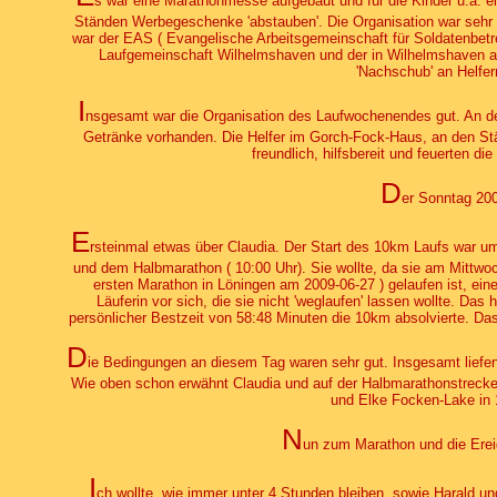
s war eine Marathonmesse aufgebaut und für die Kinder u.a. e
Ständen Werbegeschenke 'abstauben'. Die Organisation war sehr 
war der EAS ( Evangelische Arbeitsgemeinschaft für Soldatenbetr
Laufgemeinschaft Wilhelmshaven und der in Wilhelmshaven 
'Nachschub' an Helfer
I
nsgesamt war die Organisation des Laufwochenendes gut. An d
Getränke vorhanden. Die Helfer im Gorch-Fock-Haus, an den St
freundlich, hilfsbereit und feuerten di
D
er Sonntag 20
E
rsteinmal etwas über Claudia. Der Start des 10km Laufs war u
und dem Halbmarathon ( 10:00 Uhr). Sie wollte, da sie am Mittwoch
ersten Marathon in Löningen am 2009-06-27 ) gelaufen ist, eine
Läuferin vor sich, die sie nicht 'weglaufen' lassen wollte. Das 
persönlicher Bestzeit von 58:48 Minuten die 10km absolvierte. Da
D
ie Bedingungen an diesem Tag waren sehr gut. Insgesamt liefen v
Wie oben schon erwähnt Claudia und auf der Halbmarathonstrecke 
und Elke Focken-Lake in 
N
un zum Marathon und die Ereig
I
ch wollte, wie immer unter 4 Stunden bleiben, sowie Harald un