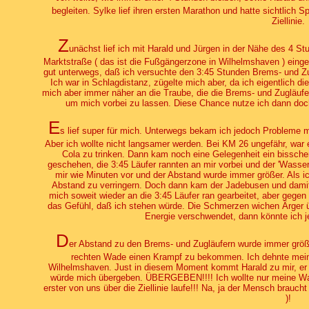
begleiten. Sylke lief ihren ersten Marathon und hatte sichtlich 
Ziellinie.
Z
unächst lief ich mit Harald und Jürgen in der Nähe des 4 S
Marktstraße ( das ist die Fußgängerzone in Wilhelmshaven ) einge
gut unterwegs, daß ich versuchte den 3:45 Stunden Brems- und Z
Ich war in Schlagdistanz, zügelte mich aber, da ich eigentlich di
mich aber immer näher an die Traube, die die Brems- und Zugläu
um mich vorbei zu lassen. Diese Chance nutze ich dann doc
E
s lief super für mich. Unterwegs bekam ich jedoch Probleme m
Aber ich wollte nicht langsamer werden. Bei KM 26 ungefähr, war 
Cola zu trinken. Dann kam noch eine Gelegenheit ein bisschen
geschehen, die 3:45 Läufer rannten an mir vorbei und der 'Wasser
mir wie Minuten vor und der Abstand wurde immer größer. Als ic
Abstand zu verringern. Doch dann kam der Jadebusen und damit d
mich soweit wieder an die 3:45 Läufer ran gearbeitet, aber gegen
das Gefühl, daß ich stehen würde. Die Schmerzen wichen Ärger üb
Energie verschwendet, dann könnte ich j
D
er Abstand zu den Brems- und Zugläufern wurde immer größ
rechten Wade einen Krampf zu bekommen. Ich dehnte mei
Wilhelmshaven. Just in diesem Moment kommt Harald zu mir, er fr
würde mich übergeben. ÜBERGEBEN!!!! Ich wollte nur meine Wad
erster von uns über die Ziellinie laufe!!! Na, ja der Mensch braucht
)!