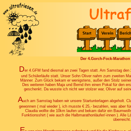
Der 4.Gorch-Fock-Marathon
D
er 4.GFM fand diesmal an zwei Tagen statt. Am Samstag den 2
und Schülerläufe statt. Unser Sohn Oliver nahm zum zweiten Mal 
Männer. Zum Glück bekam er wenigstens, außer den Stolz seiner E
Des weiteren haben Maja und Bernd ihm einen Pokal für den ers
geschenkt. Da wusste ich nicht wer stolzer war, Oliver auf sein
A
uch am Samstag haben wir unsere Startunterlagen abgeholt. Clau
gewonnen ( mal wieder ), ich musste € 25,- bezahlen, was aber fü
Claudia wollte die 10km laufen und bekam dafür ein Baumwollshi
Funktionsshirt ( wie auch die Halbmarathonläufer/-innen ). Alle 
überreicht.
E