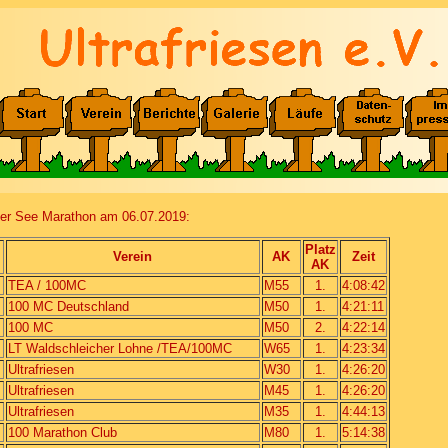
ter See Marathon am 06.07.2019:
Platz
Verein
AK
Zeit
AK
TEA / 100MC
M55
1.
4:08:42
100 MC Deutschland
M50
1.
4:21:11
100 MC
M50
2.
4:22:14
LT Waldschleicher Lohne /TEA/100MC
W65
1.
4:23:34
Ultrafriesen
W30
1.
4:26:20
Ultrafriesen
M45
1.
4:26:20
Ultrafriesen
M35
1.
4:44:13
100 Marathon Club
M80
1.
5:14:38