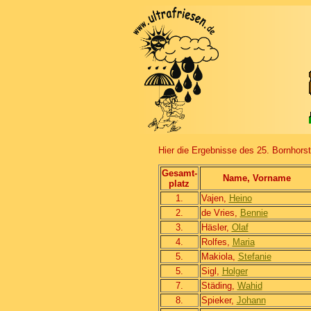
Hier die Ergebnisse des 25. Bornhors
Gesamt-
Name, Vorname
platz
1.
Vajen,
Heino
2.
de Vries,
Bennie
3.
Häsler,
Olaf
4.
Rolfes,
Maria
5.
Makiola,
Stefanie
5.
Sigl,
Holger
7.
Städing,
Wahid
8.
Spieker,
Johann