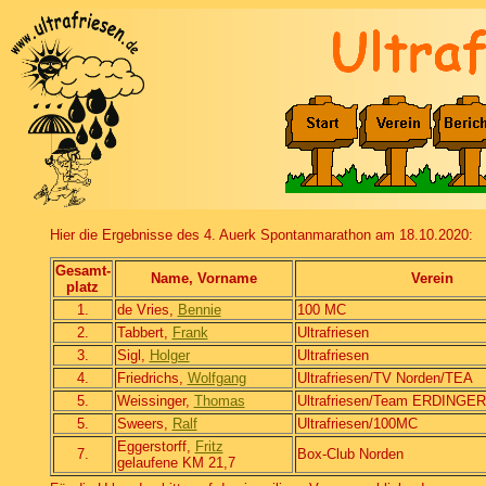
Hier die Ergebnisse des 4. Auerk Spontanmarathon am 18.10.2020:
Gesamt-
Name, Vorname
Verein
platz
1.
de Vries,
Bennie
100 MC
2.
Tabbert,
Frank
Ultrafriesen
3.
Sigl,
Holger
Ultrafriesen
4.
Friedrichs,
Wolfgang
Ultrafriesen/TV Norden/TEA
5.
Weissinger,
Thomas
Ultrafriesen/Team ERDINGER 
5.
Sweers,
Ralf
Ultrafriesen/100MC
Eggerstorff,
Fritz
7.
Box-Club Norden
gelaufene KM 21,7