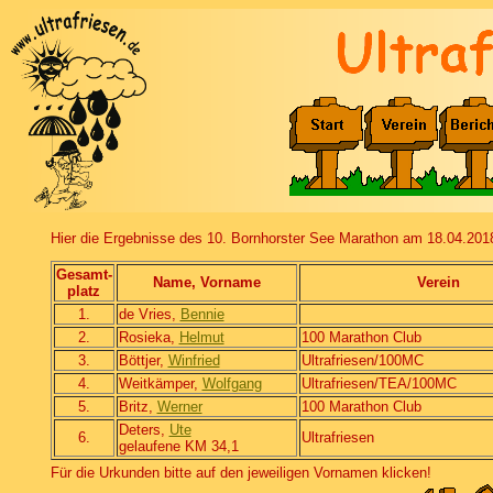
Hier die Ergebnisse des 10. Bornhorster See Marathon am 18.04.201
Gesamt-
Name, Vorname
Verein
platz
1.
de Vries,
Bennie
2.
Rosieka,
Helmut
100 Marathon Club
3.
Böttjer,
Winfried
Ultrafriesen/100MC
4.
Weitkämper,
Wolfgang
Ultrafriesen/TEA/100MC
5.
Britz,
Werner
100 Marathon Club
Deters,
Ute
6.
Ultrafriesen
gelaufene KM 34,1
Für die Urkunden bitte auf den jeweiligen Vornamen klicken!