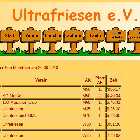
ter See Marathon am 20.06.2018:
Platz
Verein
AK
Zeit
AK
M50
1.
4:08:17
SG Marßel
M50
2.
4:40:34
g
100 Marathon Club
M65
1.
5:46:31
Ultrafriesen
M35
1.
6:26:30
Ultrafriesen/100MC
M70
1.
6:58:30
Ultrafriesen
W50
1.
3:01:26
Ultrafriesen
W55
1.
2:58:02