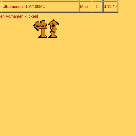
Ultrafriesen/TEA/100MC
M55
1.
3:11:49
igen Vornamen klicken!