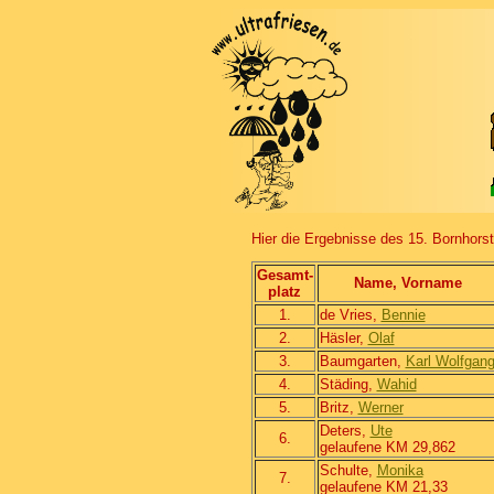
Hier die Ergebnisse des 15. Bornhors
Gesamt-
Name, Vorname
platz
1.
de Vries,
Bennie
2.
Häsler,
Olaf
3.
Baumgarten,
Karl Wolfgan
4.
Städing,
Wahid
5.
Britz,
Werner
Deters,
Ute
6.
gelaufene KM 29,862
Schulte,
Monika
7.
gelaufene KM 21,33