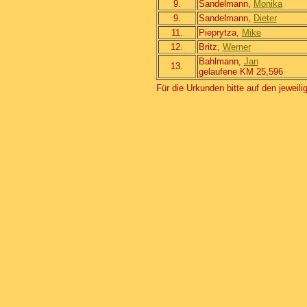
9.
Sandelmann,
Monika
9.
Sandelmann,
Dieter
11.
Pieprytza,
Mike
12.
Britz,
Werner
Bahlmann,
Jan
13.
gelaufene KM 25,596
Für die Urkunden bitte auf den jeweil