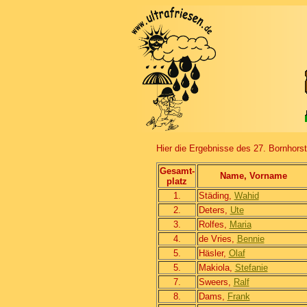
Hier die Ergebnisse des 27. Bornhors
Gesamt-
Name, Vorname
platz
1.
Städing,
Wahid
2.
Deters,
Ute
3.
Rolfes,
Maria
4.
de Vries,
Bennie
5.
Häsler,
Olaf
5.
Makiola,
Stefanie
7.
Sweers,
Ralf
8.
Dams,
Frank