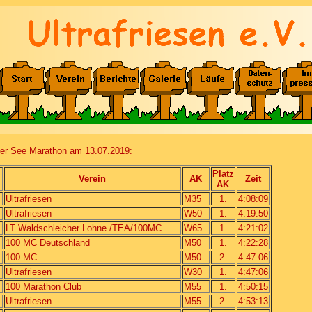
ter See Marathon am 13.07.2019:
Platz
Verein
AK
Zeit
AK
Ultrafriesen
M35
1.
4:08:09
Ultrafriesen
W50
1.
4:19:50
LT Waldschleicher Lohne /TEA/100MC
W65
1.
4:21:02
100 MC Deutschland
M50
1.
4:22:28
100 MC
M50
2.
4:47:06
Ultrafriesen
W30
1.
4:47:06
100 Marathon Club
M55
1.
4:50:15
Ultrafriesen
M55
2.
4:53:13