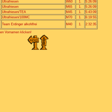
Ultrafriesen
W60
1.
5:26:09
Ultrafriesen
M65
1.
5:26:09
Ultrafriesen/TEA
M45
1.
5:43:09
Ultrafriesen/100MC
M70
1.
6:19:55
Team Erdinger alkohlfrei
M40
1.
2:32:35
igen Vornamen klicken!