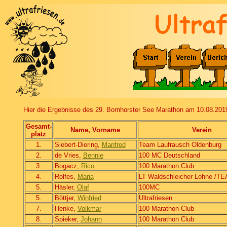
Hier die Ergebnisse des 29. Bornhorster See Marathon am 10.08.201
Gesamt-
Name, Vorname
Verein
platz
1.
Siebert-Diering,
Manfred
Team Laufrausch Oldenburg
2.
de Vries,
Bennie
100 MC Deutschland
3.
Bogacz,
Rico
100 Marathon Club
4.
Rolfes,
Maria
LT Waldschleicher Lohne /T
5.
Häsler,
Olaf
100MC
5.
Böttjer,
Winfried
Ultrafriesen
7.
Henke,
Volkmar
100 Marathon Club
8.
Spieker,
Johann
100 Marathon Club