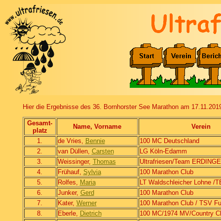
Hier die Ergebnisse des 36. Bornhorster See Marathon am 17.11.201
Gesamt-
Name, Vorname
Verein
platz
1.
de Vries,
Bennie
100 MC Deutschland
2.
van Düllen,
Carsten
LG Köln-Edamm
3.
Weissinger,
Thomas
Ultrafriesen/Team ERDINGER
4.
Frühauf,
Sylvia
100 Marathon Club
5.
Rolfes,
Maria
LT Waldschleicher Lohne /
6.
Junker,
Gerd
100 Marathon Club
7.
Kater,
Werner
100 Marathon Club / TSV Fu
8.
Eberle,
Dietrich
100 MC/1974 MV/Country C