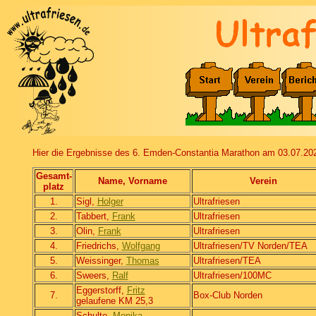
Hier die Ergebnisse des 6. Emden-Constantia Marathon am 03.07.20
Gesamt-
Name, Vorname
Verein
platz
1.
Sigl,
Holger
Ultrafriesen
2.
Tabbert,
Frank
Ultrafriesen
3.
Olin,
Frank
Ultrafriesen
4.
Friedrichs,
Wolfgang
Ultrafriesen/TV Norden/TEA
5.
Weissinger,
Thomas
Ultrafriesen/TEA
6.
Sweers,
Ralf
Ultrafriesen/100MC
Eggerstorff,
Fritz
7.
Box-Club Norden
gelaufene KM 25,3
Schulte,
Monika