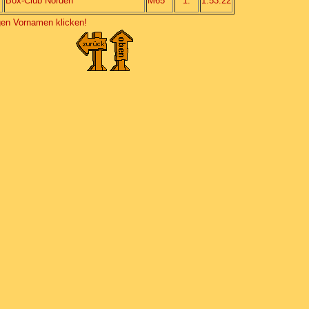
Box-Club Norden
M65
1.
1:53:22
igen Vornamen klicken!