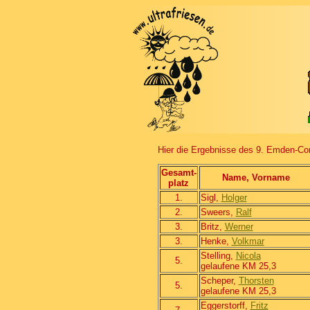
Hier die Ergebnisse des 9. Emden-Co
Gesamt-
Name, Vorname
platz
1.
Sigl,
Holger
2.
Sweers,
Ralf
3.
Britz,
Werner
3.
Henke,
Volkmar
Stelling,
Nicola
5.
gelaufene KM 25,3
Scheper,
Thorsten
5.
gelaufene KM 25,3
Eggerstorff,
Fritz