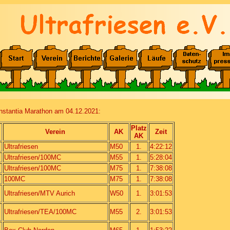
nstantia Marathon am 04.12.2021:
Platz
Verein
AK
Zeit
AK
Ultrafriesen
M50
1.
4:22:12
Ultrafriesen/100MC
M55
1.
5:28:04
Ultrafriesen/100MC
M75
1.
7:38:08
100MC
M75
1.
7:38:08
Ultrafriesen/MTV Aurich
W50
1.
3:01:53
Ultrafriesen/TEA/100MC
M55
2.
3:01:53