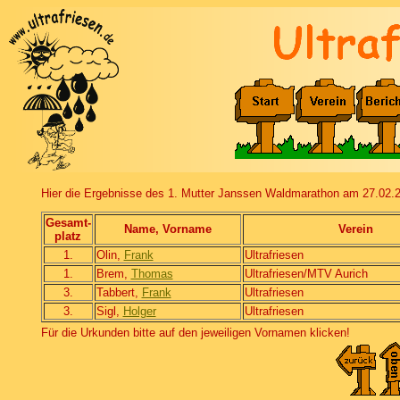
Hier die Ergebnisse des 1. Mutter Janssen Waldmarathon am 27.02.
Gesamt-
Name, Vorname
Verein
platz
1.
Olin,
Frank
Ultrafriesen
1.
Brem,
Thomas
Ultrafriesen/MTV Aurich
3.
Tabbert,
Frank
Ultrafriesen
3.
Sigl,
Holger
Ultrafriesen
Für die Urkunden bitte auf den jeweiligen Vornamen klicken!