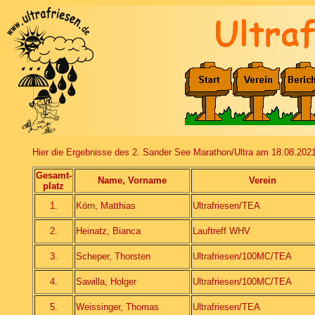
Hier die Ergebnisse des 2. Sander See Marathon/Ultra am 18.08.2021
Gesamt-
Name, Vorname
Verein
platz
1.
Körn, Matthias
Ultrafriesen/TEA
2.
Heinatz, Bianca
Lauftreff WHV
3.
Scheper, Thorsten
Ultrafriesen/100MC/TEA
4.
Sawilla, Holger
Ultrafriesen/100MC/TEA
5.
Weissinger, Thomas
Ultrafriesen/TEA